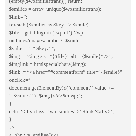
(empty($wpsmiliestrans))) return;
$smilies = array_unique($wpsmiliestrans);
$link=”;
foreach ($smilies as $key => $smile) {
$file = get_bloginfo(‘wpurl’).’/wp-
includes/images/smilies/’.$smile;
$value = ” “.$key.” “;
$img = “<img src=”{$file}” alt=”{$smile}” />”;
$imglink = htmlspecialchars($img);
$link .= “<a href=”#commentform” title=”{$smile}”
onclick=”
document.getElementById(‘comment’).value +=
‘{$value}'”>{$img}</a>&nbsp;”;
}
echo ‘<div class=”wp_smilies”>’.$link.'</div>’;
}
?>
<?php wp_smilies();?>