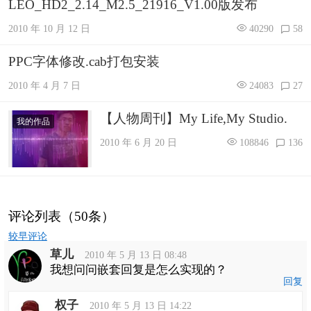
LEO_HD2_2.14_M2.5_21916_V1.00版发布
2010 年 10 月 12 日
40290
58
PPC字体修改.cab打包安装
2010 年 4 月 7 日
24083
27
【人物周刊】My Life,My Studio.
我的作品
2010 年 6 月 20 日
108846
136
评论列表（50条）
评
较早评论
论
草儿
导
2010 年 5 月 13 日 08:48
航
我想问问嵌套回复是怎么实现的？
回复
权子
2010 年 5 月 13 日 14:22