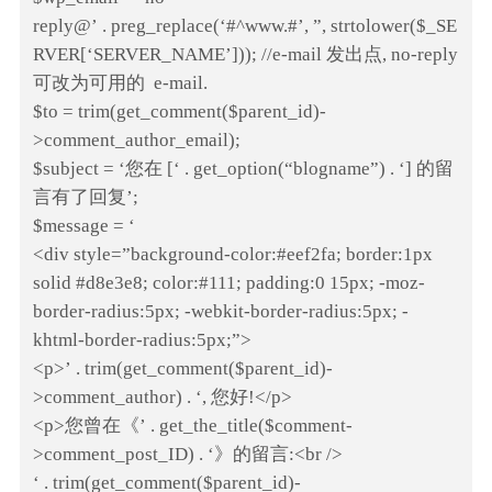
reply@’ . preg_replace(‘#^www.#’, ”, strtolower($_SE
RVER[‘SERVER_NAME’])); //e-mail 发出点, no-reply
可改为可用的 e-mail.
$to = trim(get_comment($parent_id)-
>comment_author_email);
$subject = ‘您在 [‘ . get_option(“blogname”) . ‘] 的留
言有了回复’;
$message = ‘
<div style=”background-color:#eef2fa; border:1px
solid #d8e3e8; color:#111; padding:0 15px; -moz-
border-radius:5px; -webkit-border-radius:5px; -
khtml-border-radius:5px;”>
<p>’ . trim(get_comment($parent_id)-
>comment_author) . ‘, 您好!</p>
<p>您曾在《’ . get_the_title($comment-
>comment_post_ID) . ‘》的留言:<br />
‘ . trim(get_comment($parent_id)-