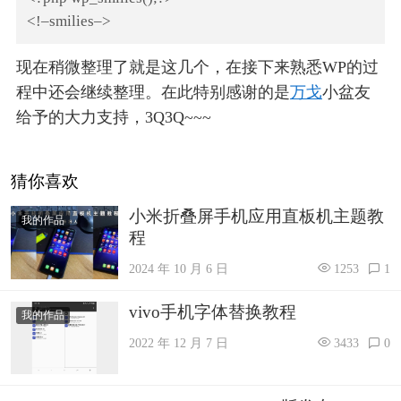
<!–smilies–>
现在稍微整理了就是这几个，在接下来熟悉WP的过
程中还会继续整理。在此特别感谢的是
万戈
小盆友
给予的大力支持，3Q3Q~~~
猜你喜欢
小米折叠屏手机应用直板机主题教
我的作品
程
2024 年 10 月 6 日
1253
1
vivo手机字体替换教程
我的作品
2022 年 12 月 7 日
3433
0