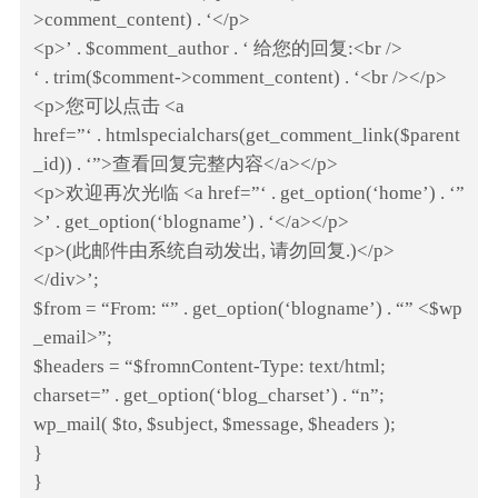
>comment_content) . ‘</p>
<p>’ . $comment_author . ‘ 给您的回复:<br />
‘ . trim($comment->comment_content) . ‘<br /></p>
<p>您可以点击 <a
href=”‘ . htmlspecialchars(get_comment_link($parent
_id)) . ‘”>查看回复完整内容</a></p>
<p>欢迎再次光临 <a href=”‘ . get_option(‘home’) . ‘”
>’ . get_option(‘blogname’) . ‘</a></p>
<p>(此邮件由系统自动发出, 请勿回复.)</p>
</div>’;
$from = “From: “” . get_option(‘blogname’) . “” <$wp
_email>”;
$headers = “$fromnContent-Type: text/html;
charset=” . get_option(‘blog_charset’) . “n”;
wp_mail( $to, $subject, $message, $headers );
}
}