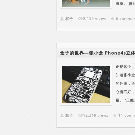
绩单。 曾
权子
8,155 views
6 comme
盒子的世界—张小盒iPhone4s
正视这个世
知道张小盒
的外表，
心情不好
量。 “正
权子
12,319 views
11 com