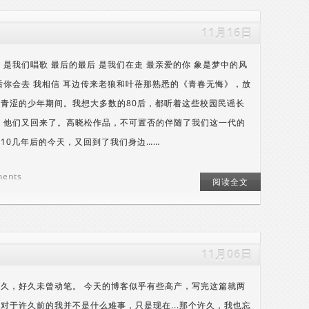
11月16日
 是我们唱歌 最后的最后 是我们在走 最亲爱的你 象是梦中的风
后你会去 我相信 耳边传来老狼和叶蓓那熟悉的《青春无悔》，放
青涩的少年期间。我想大多数的80后，都听着这些校园民谣长
，他们又回来了。高晓松作品，不可置否的伴随了我们这一代的
10几年后的今天，又回到了我们身边……
ments
阅读全文
11月06日
久，好久未曾动笔。 今天的博客似乎有些高产，写完这篇就两
对于许久前的我并不是什么难事，只是现在...那个许久，我也忘