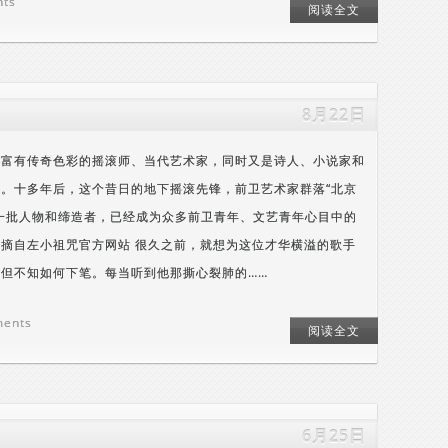
nts
阅读全文
8月22日
，富有传奇色彩的摇滚师、当代艺术家，同时又是诗人、小说家和
。十多年后，这个昔日的地下摇滚先锋，前卫艺术家群落“北京
一批人物和缔造者，已经成为众多前卫青年、文艺青年心目中的
摘自左小祖咒官方网站 很久之前，就想为这位才华横溢的歌手
但不知如何下笔。每当听到他那撕心裂肺的……
ments
阅读全文
6月25日