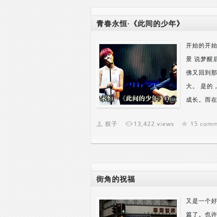
青春永恒·《此间的少年》
开始的开始
景 说梦醒
佛又回到那
大。 是的
成长。而在
权子
13,422 views
15 com
街角的祝福
又是一个好
篇了。也许