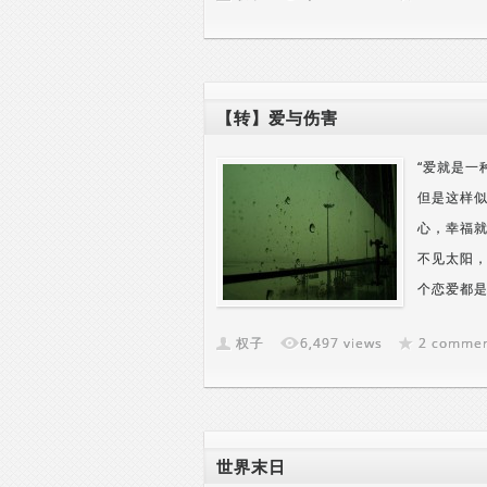
【转】爱与伤害
“爱就是一
但是这样似
心，幸福就
不见太阳，
个恋爱都是
权子
6,497 views
2 comme
世界末日