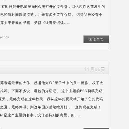
 有时候翻开电脑里面N久没打开的文件夹，回忆起许久前发生的
已经随时间慢慢流逝，并未有多少留存心底。 记得我曾经有个
篇关于青春的书籍，类似《让青春继续……
ments
阅读全文
11月06日
是苏米诺最新的大作。感谢他为WP圈子带来的又一新作。权子大
推荐。下面不多说，看他的介绍吧。 这个主题的PSD初稿完成
的夏天，最终完成在这年秋天，我从这年的夏天就开始了它的代码
事之夏，最终停滞。到这年国庆后继续开始，一直到现在完成了
。Light是这个主题的名字，没什么特别的意思。如……