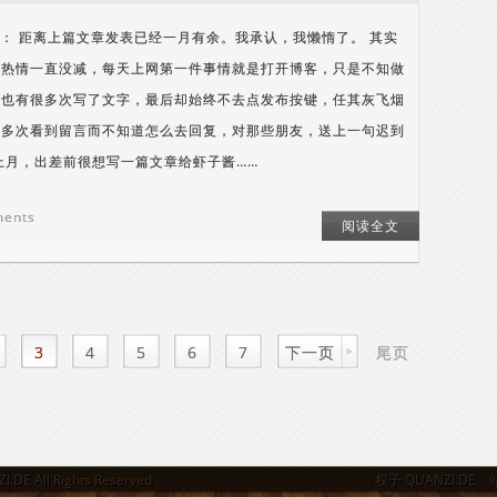
er 1： 距离上篇文章发表已经一月有余。我承认，我懒惰了。 其实
的热情一直没减，每天上网第一件事情就是打开博客，只是不知做
。也有很多次写了文字，最后却始终不去点发布按键，任其灰飞烟
很多次看到留言而不知道怎么去回复，对那些朋友，送上一句迟到
上月，出差前很想写一篇文章给虾子酱……
ments
阅读全文
3
4
5
6
7
下一页
尾页
I.DE
All Rights Reserved
权子 QUANZI.DE