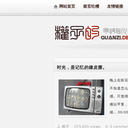
网站首页
留言吐槽
友情链接
时光，是记忆的橡皮擦。
晚上在听
不知道怎
感。只觉得
难以平复，
续... 00:0
权子
5,655 views
2 comme