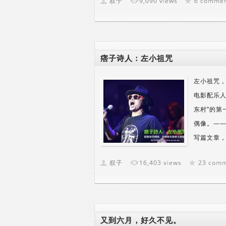
权子
9,090 views
6 comme
痞子诗人：左小祖咒
左小祖咒
电影配乐人
东村”的第
偶像。——
写篇文章，
权子
16,403 views
23 com
又到六月，好久不见。