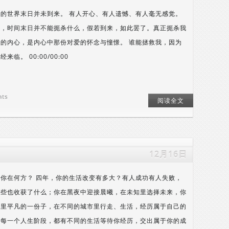
的世界末日并未到来。 有人开心、有人遗憾、有人毫无感觉。
说，时间末日并不能扼杀什么，假若到来，如此罢了。真正扼杀我
的内心，是内心中那份对爱的怀念与憧憬。 谁能拯救我，因为
来临。 00:00/00:00
nts
阅读全文
12月16日
你在何方？ 四年，你的生活改变有多大？有人成功有人失败，
一些也收获了什么；你在黑夜中迎接晨曦，在未知里选择未来，你
界里平凡的一份子，在不同的城市里行走、生活，经历属于自己的
。每一个人生阶段，都有不同的生活等待你经历，交出属于你的成