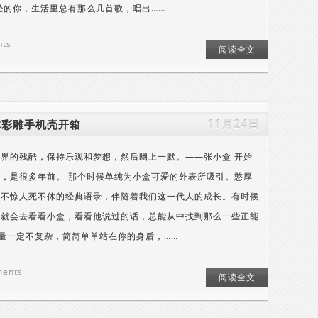
经的你，生活里总有那么几首歌，唱出……
nts
阅读全文
11月24日
立体彩雕手机壳开箱
界的残酷，保持乐观和梦想，然后幽上一默。——张小盒 开始
，是很多年前。 那个时候单纯为小盒可爱的外表所吸引。憨厚
语不惊人死不休的经典语录，伴随着我们这一代人的成长。有时候
，就会去看看小盒，看看他说过的话，总能从中找到那么一些正能
能量一定不复杂，简简单单站在你的身后，……
ments
阅读全文