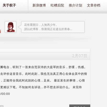
关于权子
新浪微博
吐槽后院
推介计划
文章存档
花有重開日，人無再少年。
謹以此博客，祭奠我正在逝去的青春...
2月07日
豆瓣电台，听到了一首来自范宗沛的大提琴的音乐，舒缓，伤感。
么去评价这首音乐。此时此刻，我也无法真正用心去体会其中的情
，正能符合我此时此刻的心境，足矣。 最近发生的事情，心情
更难以下笔。不知如何去诉说，亦不想去诉说什么。 未完待
0/00:00
nts