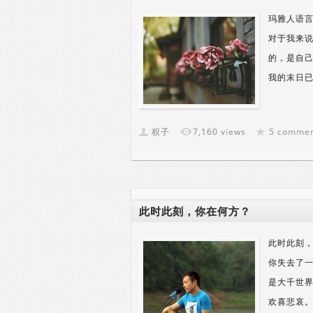
玛雅人语言
对于我来
的，是自己
我的末日已经
权子
7,160 views
5 comme
此时此刻，你在何方？
此时此刻，
你失去了
是大千世
欢喜悲哀