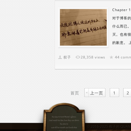
Chapt
对于博客
什么而已
灭。也有
的歉意。 
权子
28,358 views
44 com
首页
上一页
1
2
© 2016-2025
权子的 QUANZ