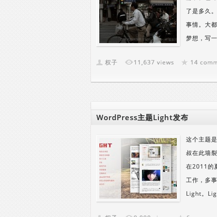
了是多久。
事情。大都
梦想，写一
权子
11,637 views
14 com
WordPress主题Light发布
这个主题
叔在此墙裂
在2011
工作，多
Light