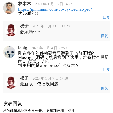
林木木
2021 年 1 月 13 日 14:23
https://immmmm.com/bb-by-wechat-pro/
为bb赋能！
回复
权子
2021 年 1 月 23 日 12:28
必须滴~~~
回复
lepig
2023 年 1 月 4 日 22:50
刚在多年的移动硬盘里翻到了当前正版的
Mossight 源码，然后搜到了这里，准备拉个最新
的wp试试，哈哈。
博主用的是wordpress什么版本？
回复
权子
2023 年 1 月 7 日 17:50
最新版，依旧没问题。
回复
发表回复
您的邮箱地址不会被公开。
必填项已用
*
标注