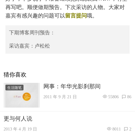
再写吧。顺便做期预告。下次采访的人物。大家对
嘉宾有感兴趣的问题可以
留言提问
哦。
下期博客周刊预告：
采访嘉宾：卢松松
猜你喜欢
网事：年华光影刹那间
生活随笔
2011 年 9 月 21 日
55806
86
更与何人说
2013 年 4 月 19 日
8011
2