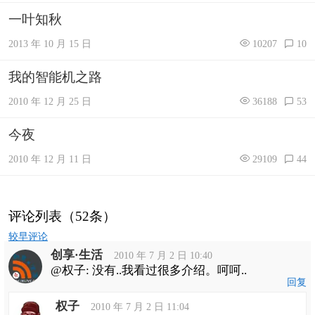
一叶知秋
2013 年 10 月 15 日
10207
10
我的智能机之路
2010 年 12 月 25 日
36188
53
今夜
2010 年 12 月 11 日
29109
44
评论列表（52条）
评
较早评论
论
创享·生活
导
2010 年 7 月 2 日 10:40
航
@权子: 没有..我看过很多介绍。呵呵..
回复
权子
2010 年 7 月 2 日 11:04