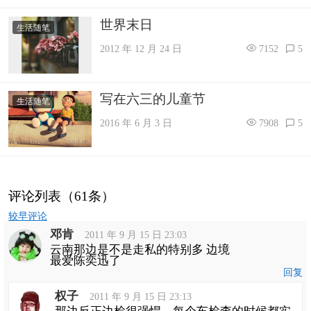
世界末日
生活随笔
2012 年 12 月 24 日
7152
5
写在六三的儿童节
生活随笔
2016 年 6 月 3 日
7908
5
评论列表（61条）
评
较早评论
论
邓肯
导
2011 年 9 月 15 日 23:03
航
云南那边是不是走私的特别多 边境
最爱陈奕迅了
回复
权子
2011 年 9 月 15 日 23:13