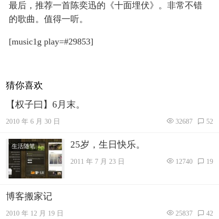
最后，推荐一首陈奕迅的《十面埋伏》。非常不错
的歌曲。值得一听。
[music1g play=#29853]
猜你喜欢
【权子曰】6月末。
2010 年 6 月 30 日
32687
52
25岁，生日快乐。
生活随笔
2011 年 7 月 23 日
12740
19
博客搬家记
2010 年 12 月 19 日
25837
42