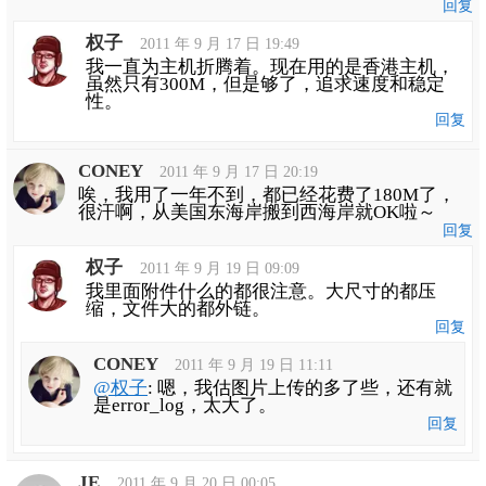
回复
权子
2011 年 9 月 17 日 19:49
我一直为主机折腾着。现在用的是香港主机，
虽然只有300M，但是够了，追求速度和稳定
性。
回复
CONEY
2011 年 9 月 17 日 20:19
唉，我用了一年不到，都已经花费了180M了，
很汗啊，从美国东海岸搬到西海岸就OK啦～
回复
权子
2011 年 9 月 19 日 09:09
我里面附件什么的都很注意。大尺寸的都压
缩，文件大的都外链。
回复
CONEY
2011 年 9 月 19 日 11:11
@权子
: 嗯，我估图片上传的多了些，还有就
是error_log，太大了。
回复
JE
2011 年 9 月 20 日 00:05