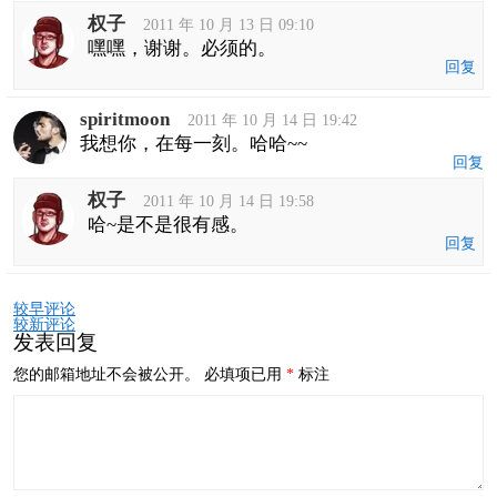
权子
2011 年 10 月 13 日 09:10
嘿嘿，谢谢。必须的。
回复
spiritmoon
2011 年 10 月 14 日 19:42
我想你，在每一刻。哈哈~~
回复
权子
2011 年 10 月 14 日 19:58
哈~是不是很有感。
回复
评
较早评论
论
较新评论
导
发表回复
航
您的邮箱地址不会被公开。
必填项已用
*
标注