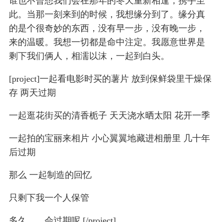
谁也不曾想我们会在那年的冬天重新相逢，携手至
此。当那一刻来到的时候，我想缘分到了。缘分真
的是个很奇妙的东西，没有早一步，没有晚一步，
来的温暖。我想一切都是命中注定。我愿意世界是
剩下我们俩人，相濡以沫，一起到白头。
[project]一起看电影时买的薯片 放到保鲜袋里干燥保
存 两天过期
一起逛花街买的清香栀子 天天浇水晒太阳 花开一季
一起拍的宝丽来相片 小心翼翼地藏进相册里 几十年
后过期
那么 一起制造的回忆
只剩下我一个人保管
多久……会过期呢 [/project]