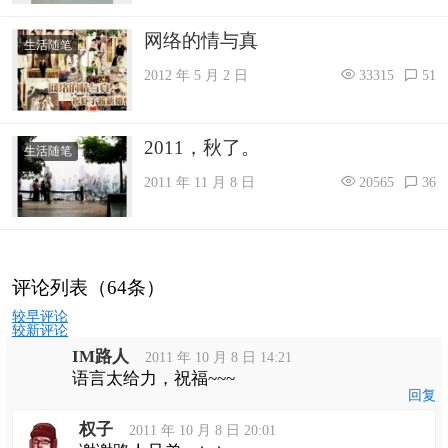
网络的情与真
生活随笔
2012 年 5 月 2 日
33315
51
2011，秋了。
生活随笔
2011 年 11 月 8 日
20565
36
评论列表（64条）
评
较早评论
论
较新评论
导
IM路人
航
2011 年 10 月 8 日 14:21
语言太给力，祝福~~~
回复
权子
2011 年 10 月 8 日 20:01