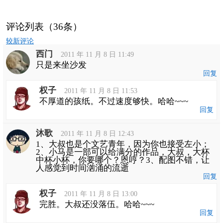
评论列表（36条）
评
较新评论
论
西门
导
2011 年 11 月 8 日 11:49
航
只是来坐沙发
回复
权子
2011 年 11 月 8 日 11:53
不厚道的孩纸。不过速度够快。哈哈~~~
回复
沐歌
2011 年 11 月 8 日 12:43
1、大叔也是个文艺青年，因为你也接受左小；
2、小马是一部可以给满分的作品，大叔，大杯
中杯小杯，你要哪个？恩哼？3、配图不错，让
人感觉到时间汹涌的流逝
回复
权子
2011 年 11 月 8 日 13:00
完胜。大叔还没落伍。哈哈~~~
回复