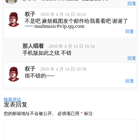
回复
权子
2010 年 4 月 14 日 10:41
不是吧 麻烦截图发个邮件给我看看吧 谢谢了
~~~ madmusic#vip.qq.com
回复
那人唱着
2010 年 4 月 14 日 10:54
手机版如此之炫 不错
回复
权子
2010 年 4 月 14 日 10:58
很不错的~~~
回复
评
较新评论
论
发表回复
导
航
您的邮箱地址不会被公开。
必填项已用
*
标注