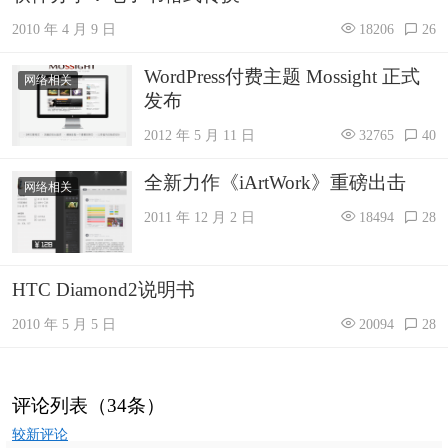
2010 年 4 月 9 日
18206
26
WordPress付费主题 Mossight 正式
网络相关
发布
2012 年 5 月 11 日
32765
40
全新力作《iArtWork》重磅出击
网络相关
2011 年 12 月 2 日
18494
28
HTC Diamond2说明书
2010 年 5 月 5 日
20094
28
评论列表（34条）
评
较新评论
论