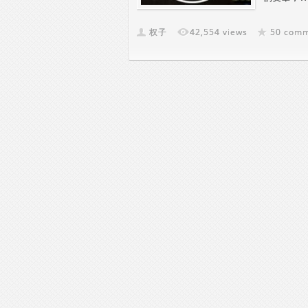
权子
42,554 views
50 com