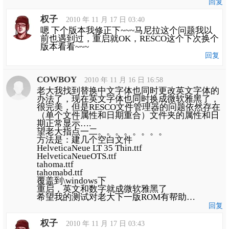
回复
权子
2010 年 11 月 17 日 03:40
嗯 下个版本我修正下~~~马尼拉这个问题我以
前也遇到过，重启就OK，RESCO这个下次换个
版本看看~~~
回复
COWBOY
2010 年 11 月 16 日 16:58
老大我找到替换中文字体也同时更改英文字体的
办法了，现在英文字体也同时换成微软雅黑了，
很完美，但是RESCO文件管理器的问题依然存在
（单个文件属性和日期重合）文件夹的属性和日
期正常显示….
望老大指点一二。。。。。。。。
方法是：建几个空白文件
HelveticaNeue LT 35 Thin.ttf
HelveticaNeueOTS.ttf
tahoma.ttf
tahomabd.ttf
覆盖到\windows下
重启，英文和数字就成微软雅黑了
希望我的测试对老大下一版ROM有帮助…
回复
权子
2010 年 11 月 17 日 03:43