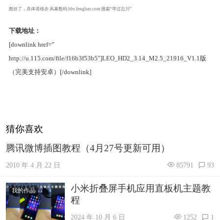
图挂了，具体请移步 风暴数码 bbs.fengbao.com 搜索“早过忘川”
下载地址：
[downlink href=”
http://u.115.com/file/f16b3f53b5″]LEO_HD2_3.14_M2.5_21916_V1.1版
（完美支持安卓）[/downlink]
猜你喜欢
腾讯微博插图教程（4月27号更新可用）
2010 年 4 月 22 日
85791
93
小米折叠屏手机应用直板机主题教
我的作品
程
2024 年 10 月 6 日
1252
1