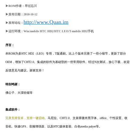
▶ROM作者：早过忘川
▶发布日期：2010-10-12
http://www.Quan.im
▶发布论坛：
▶运行环境：Win/mobile HTC HD2/HTC LEO/T-mobile HD2手机
序言：
本ROM为多HTC HD2（LEO）专用，T版通刷。比上个版本完善了一些小细节，更新了部分
OEM，增加了CHT2.0。集成的软件为基础型的一些常用软件。经过N次测试，放心下载，欢迎
反馈意见与建议。谢谢支持！
特别鸣谢：
佛公子、大漠轻烟等
集成软件：
完美支持安卓，支持一键启动。
马尼拉、CHT2.0、文泉驿微米黑字体、office、个性设置、收
音机、快速GPS、音频增强器、以及HTC媒体套装、白色media palyer等。