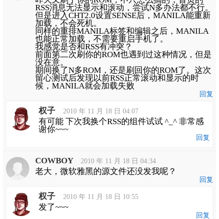
RSS消息无法显示和滚动，尝试N多办法都不行。
但是进入CHT2.0设置SENSE后，MANILA能重新
加载，不会死机。
同样的重排MANILA标签和编辑之后，MANILA
也能正常加载，不需要重启手机了。
我感觉是否和RSS有冲突？
前面第二次刷你的ROM也遇到过这种情况，但是
没在意。
期间换了N多ROM，还是刷回你的ROM了。这次
留心测试后发现以前RSS正常滚动和显示的时
候，MANILA就会加载失败
回复
权子
2010 年 11 月 18 日 04:07
有可能 下次我换个RSS的组件试试 ^_^ 非常感
谢你~~~
回复
COWBOY
2010 年 11 月 18 日 04:34
老大，微软雅黑的源文件还没发我呢？
回复
权子
2010 年 11 月 18 日 10:55
发了~~~
回复