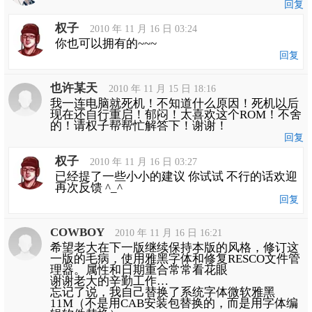
回复
权子
2010 年 11 月 16 日 03:24
你也可以拥有的~~~
回复
也许某天
2010 年 11 月 15 日 18:16
我一连电脑就死机！不知道什么原因！死机以后
现在还自行重启！郁闷！太喜欢这个ROM！不舍
的！请权子帮帮忙解答下！谢谢！
回复
权子
2010 年 11 月 16 日 03:27
已经提了一些小小的建议 你试试 不行的话欢迎
再次反馈 ^_^
回复
COWBOY
2010 年 11 月 16 日 16:21
希望老大在下一版继续保持本版的风格，修订这
一版的毛病，使用雅黑字体和修复RESCO文件管
理器。属性和日期重合常常看花眼
谢谢老大的辛勤工作…
忘记了说，我自己替换了系统字体微软雅黑
11M（不是用CAB安装包替换的，而是用字体编