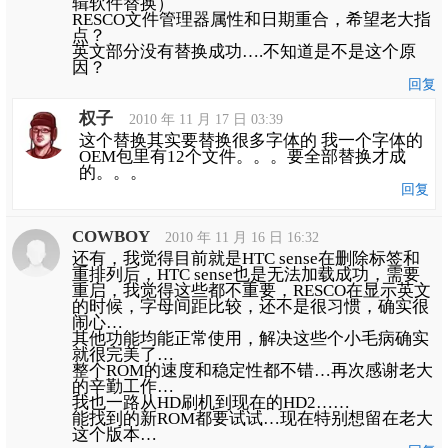
辑软件替换）
RESCO文件管理器属性和日期重合，希望老大指
点？
英文部分没有替换成功….不知道是不是这个原
因？
回复
权子
2010 年 11 月 17 日 03:39
这个替换其实要替换很多字体的 我一个字体的
OEM包里有12个文件。。。要全部替换才成
的。。。
回复
COWBOY
2010 年 11 月 16 日 16:32
还有，我觉得目前就是HTC sense在删除标签和
重排列后，HTC sense也是无法加载成功，需要
重启，我觉得这些都不重要，RESCO在显示英文
的时候，字母间距比较，还不是很习惯，确实很
闹心…
其他功能均能正常使用，解决这些个小毛病确实
就很完美了…
整个ROM的速度和稳定性都不错…再次感谢老大
的辛勤工作…
我也一路从HD刷机到现在的HD2……
能找到的新ROM都要试试…现在特别想留在老大
这个版本…