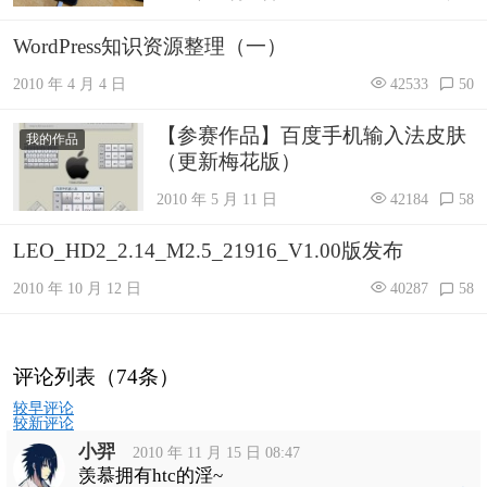
WordPress知识资源整理（一）
2010 年 4 月 4 日
42533
50
【参赛作品】百度手机输入法皮肤
我的作品
（更新梅花版）
2010 年 5 月 11 日
42184
58
LEO_HD2_2.14_M2.5_21916_V1.00版发布
2010 年 10 月 12 日
40287
58
评论列表（74条）
评
较早评论
论
较新评论
导
小羿
航
2010 年 11 月 15 日 08:47
羡慕拥有htc的淫~