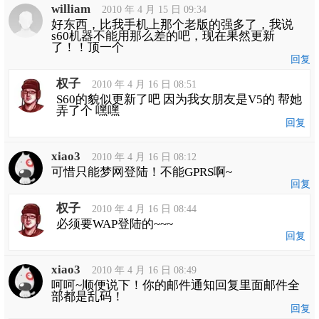
william
导
2010 年 4 月 15 日 09:34
航
好东西，比我手机上那个老版的强多了，我说
s60机器不能用那么差的吧，现在果然更新
了！！顶一个
回复
权子
2010 年 4 月 16 日 08:51
S60的貌似更新了吧 因为我女朋友是V5的 帮她
弄了个 嘿嘿
回复
xiao3
2010 年 4 月 16 日 08:12
可惜只能梦网登陆！不能GPRS啊~
回复
权子
2010 年 4 月 16 日 08:44
必须要WAP登陆的~~~
回复
xiao3
2010 年 4 月 16 日 08:49
呵呵~顺便说下！你的邮件通知回复里面邮件全
部都是乱码！
回复