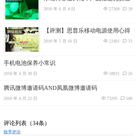
2010 年 6 月 4 日
27268
39
【评测】思普乐移动电源使用心得
网络相关
2010 年 5 月 16 日
22401
33
手机电池保养小常识
2010 年 4 月 30 日
18031
26
腾讯微博邀请码AND凤凰微博邀请码
2010 年 4 月 22 日
73295
100
评论列表（34条）
评
较早评论
论