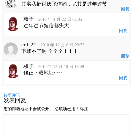
其实我挺讨厌飞信的，尤其是过年过节
回复
权子
2010 年 4 月 22 日 02:35
过年过节短信都头大
回复
ec1-22
2010 年 12 月 6 日 23:32
下载不了啊 ？？？！！！
回复
权子
2010 年 12 月 10 日 16:49
修正下载地址~~~
回复
评
较早评论
论
发表回复
导
航
您的邮箱地址不会被公开。
必填项已用
*
标注